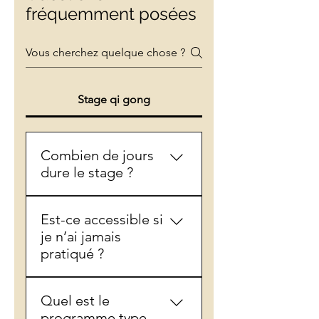
fréquemment posées
Stage qi gong
Combien de jours
dure le stage ?
Nous proposons un stage
Est-ce accessible si
immersif de 5 jours,
je n’ai jamais
permettant une exploration
pratiqué ?
progressive et profonde du
corps, de l’énergie et de
Nous avons conçu ce stage
l’esprit, dans un cadre
Quel est le
pour être accessible à tous,
propice à la transformation.
programme type
que vous soyez débutant ou