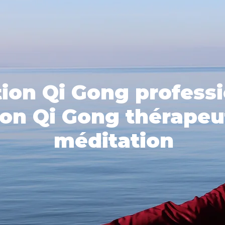
ion Qi Gong professi
on Qi Gong thérapeu
méditation