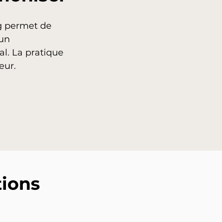
ng permet de
 un
l. La pratique
eur.
tions