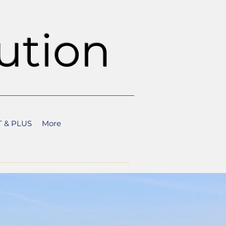
ution
 & PLUS
More