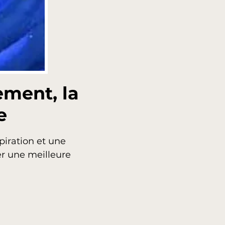
ement, la
e
iration et une
er une meilleure