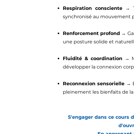
Respiration consciente
→ Te
synchronisé au mouvement pou
Renforcement profond
→ Gai
une posture solide et naturell
Fluidité & coordination
→ Mo
développer la connexion corps
Reconnexion sensorielle
→ E
pleinement les bienfaits de la 
S'engager dans ce cours d
d'ouvr
En apprenant à