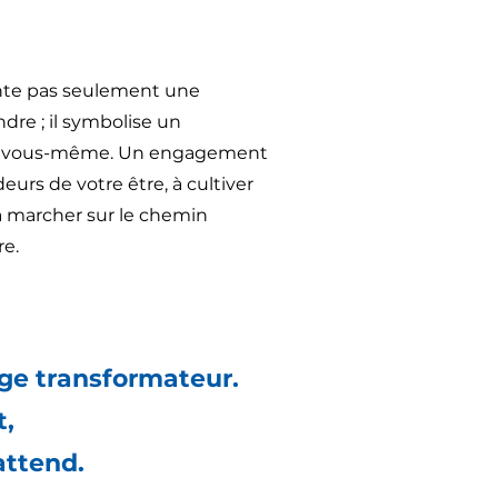
nte pas seulement une
dre ; il symbolise
un
 vous-même. Un engagement
ndeurs de
votre être, à cultiver
t à marcher sur le chemin
re.
e transformateur.
t,
attend.