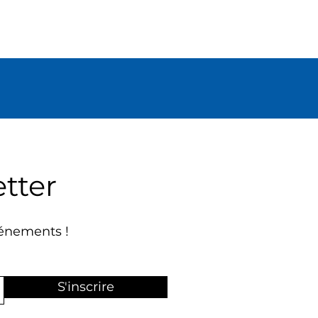
tter
énements !
S'inscrire