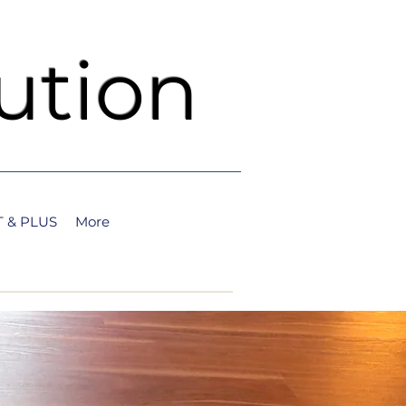
ution
 & PLUS
More