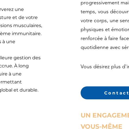
progressivement mai
rverez une
temps, vous découvri
osture
et de votre
votre corps, une sens
sions musculaires,
physiques et émotion
tème immunitaire.
renforcée à faire face
s à une
quotidienne avec séré
illeure gestion des
ccrue. À long
Vous désirez plus d'i
uire à une
ermettant
lobal et durable.
Contac
UN ENGAGEM
VOUS-MÊME