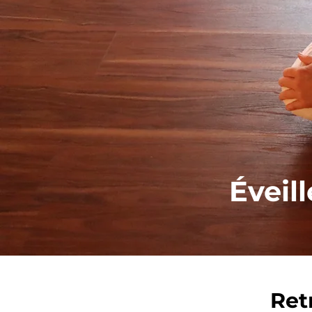
Éveill
Ret