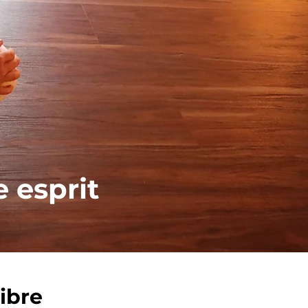
e esprit
libre