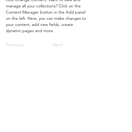
manage all your collections? Click on the 
Content Manager button in the Add panel 
on the left. Here, you can make changes to 
your content, add new fields, create 
dynamic pages and more.
Previous
Next
Jean-Philippe Wuthrich
KIYO - TAO
Centre d'activités thérapeutiques
Rue des Fotifications 6
1844 Villeneuve
+41 78 400 28 75
jph@kiyotao.ch