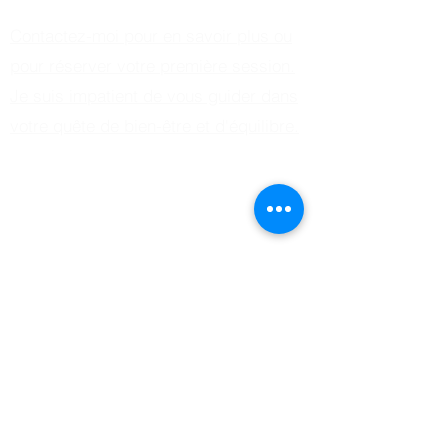
Contactez-moi pour en savoir plus ou
pour réserver votre première session.
Je suis impatient de vous guider dans
votre quête de bien-être et d'équilibre.
Cours qi gong en ligne
Cours qi gong débutant en ligne
Qi gong en ligne
Formation qi gong en ligne
Formation qi gong médical
Formation qi gong thérapeutique
Formation qi gong
Formation qi gong suisse
Stage qi gong
Stage qi gong débutant
Stage qi gong thérapeutique
Stage qi gong week-end