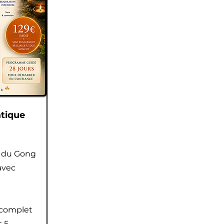
atique
e du Gong
avec
 complet
s 5