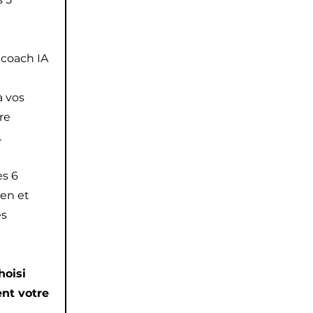
 coach IA
 vos
re
.
es 6
ien et
es
hoisi
nt votre