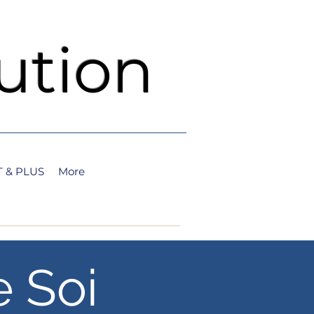
ution
 & PLUS
More
e Soi