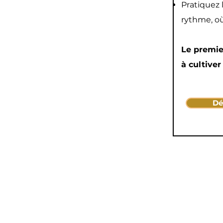
Pratiquez 
rythme, où
Le premi
à cultiver 
Dé